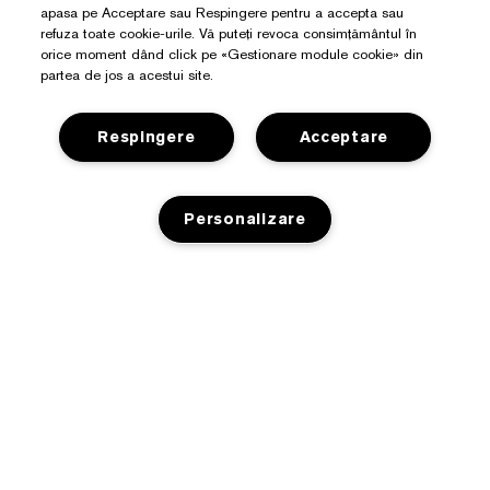
apasa pe Acceptare sau Respingere pentru a accepta sau
refuza toate cookie-urile. Vă puteți revoca consimțământul în
orice moment dând click pe «Gestionare module cookie» din
partea de jos a acestui site.
Respingere
Acceptare
Aveți Nevoie De Ajutor?
Detalii de contact
Despre Estée Lauder
Personalizare
Contacta Producătorul
Angajamente
Detalii expediere
Magazin
Detalii companie
Retururi și schimburi
ADAUGA IN COS
Promoții
Glosar de ingrediente
Întrebări frecvente
Politica De Confidențialitate
Lista electronică de recompense Estée
Cariere
Live Chat
Politica de confidențialitate
Găsește magazin
Termeni și condiții generale
Termeni și condiții Estée E-List