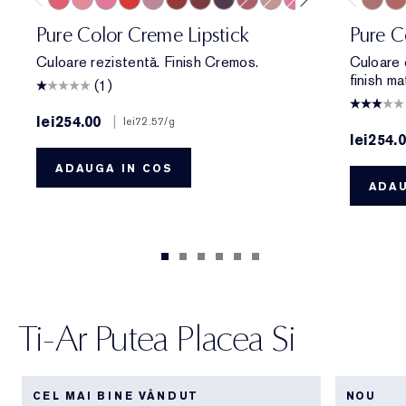
320 Defiant Coral
260 Eccentric
220 Powerful
816 Carnal
561 Intense Nude
541 LA Noir
697 Renegade
685 Midnight Kiss
420 Rebellious Rose
826 Modern Muse
686 Confident
410 Dynamic
822 Make Yo
608 Unco
868 Infl
440 I
669
Pure Color Creme Lipstick
Pure C
Culoare rezistentă. Finish Cremos.
Culoare 
finish ma
(1)
lei254.00
|
lei72.57
/g
lei254.
ADAUGA IN COS
ADAU
Ti-Ar Putea Placea Si
CEL MAI BINE VÂNDUT
NOU