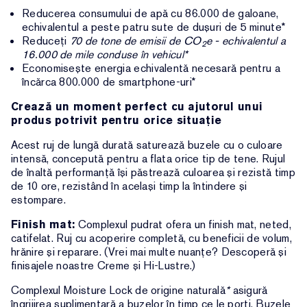
Reducerea consumului de apă cu 86.000 de galoane,
echivalentul a peste patru sute de dușuri de 5 minute*
Reduceți
70 de tone de emisii de CO
e - echivalentul a
2
16.000 de mile conduse în vehicul*
Economisește energia echivalentă necesară pentru a
încărca 800.000 de smartphone-uri*
Crează un moment perfect cu ajutorul unui
produs potrivit pentru orice situație
Acest ruj de lungă durată saturează buzele cu o culoare
intensă, concepută pentru a flata orice tip de tene. Rujul
de înaltă performanță își păstrează culoarea și rezistă timp
de 10 ore, rezistând în același timp la întindere și
estompare.
Finish mat:
Complexul pudrat ofera un finish mat, neted,
catifelat. Ruj cu acoperire completă, cu beneficii de volum,
hrănire și reparare. (Vrei mai multe nuanțe? Descoperă și
finisajele noastre Creme și Hi-Lustre.)
Complexul Moisture Lock de origine naturală
*
asigură
îngrijirea suplimentară a buzelor în timp ce le porți. Buzele