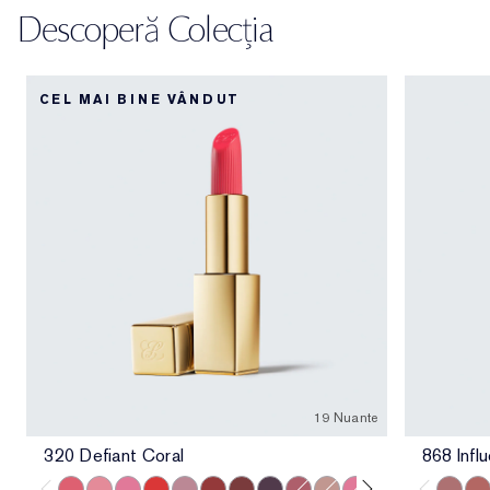
Descoperă Colecția
CEL MAI BINE VÂNDUT
19 Nuante
320 Defiant Coral
868 Influ