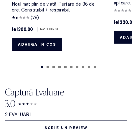
aplicare
Noul mat plin de viață. Purtare de 36 de
ore. Construibil + respirabil.
(78)
lei220.
lei300.00
|
lei10.00
/ml
ADAU
ADAUGA IN COS
Captură Evaluare
3.0
2 EVALUARI
SCRIE UN REVIEW