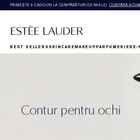
PRIMEȘTE 5 CADOURI LA CUMPĂRĂTURI DE 659 LEI.
CUMPĂRĂ ACU
BEST SELLERS
SKINCARE
MAKEUP
PARFUMERIE
RE-
Contur pentru ochi