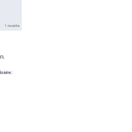
1 nuanta
n.
osire: