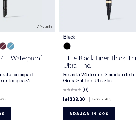
7 Nuante
Black
hire
Aubergine
Turquoise
Black
24H Waterproof
Little Black Liner Thick. Thi
Ultra-Fine.
urată, cu impact
Rezistă 24 de ore, 3 moduri de fol
se estompează.
Gros. Subțire. Utlra-fin.
(0)
lei203.00
|
.83
/g
lei225.56
/g
OS
ADAUGA IN COS