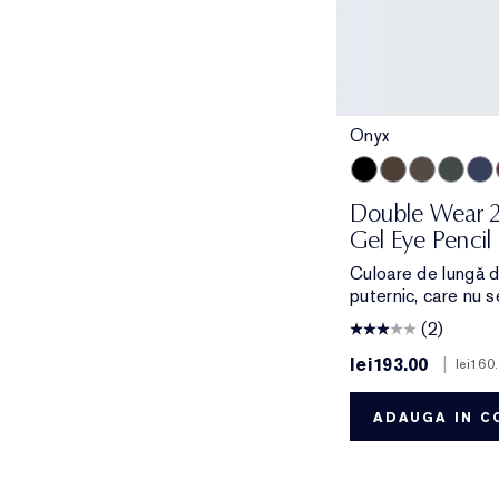
Onyx
Onyx
Cocoa
Espresso
Smoke
Sapp
Double Wear 
Gel Eye Pencil
Culoare de lungă d
puternic, care nu 
(2)
lei193.00
|
lei160
ADAUGA IN C