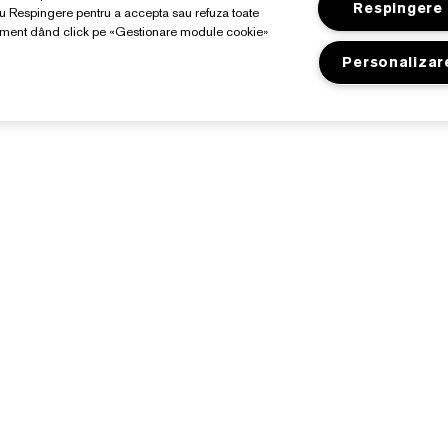
Respingere
au Respingere pentru a accepta sau refuza toate
moment dând click pe «Gestionare module cookie»
Personalizar
Despre Estée Lauder
Magazin
Angajamente
Promoții
etalii companie
Lista electronică de
recompense Estée
losar de ingrediente
Găsește magazin
ariere