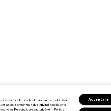
Acceptare
, pentru a vă oferi conținut personalizat, publicitate
teți selecta preferințele dvs. privind cookie-urile
apasand pe Personalizare sau oricând în Politica