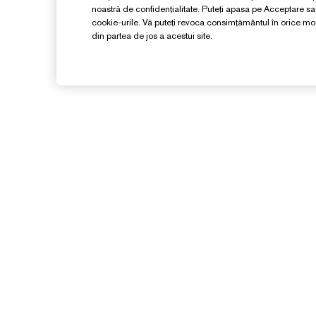
noastră de confidențialitate. Puteți apasa pe Acceptare s
cookie-urile. Vă puteți revoca consimțământul în orice 
din partea de jos a acestui site.
Aveți Nevoie De Ajutor?
Detalii de contact
Contacta Producătorul
D
Detalii expediere
G
Retururi și schimburi
C
Întrebări frecvente
Live Chat