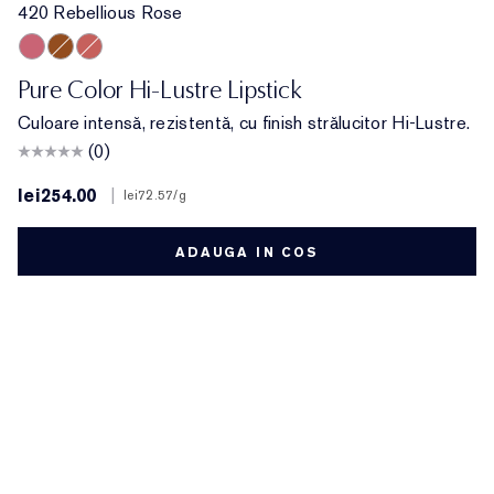
420 Rebellious Rose
420 Rebellious Rose
111 Tiger Eye
546 Angel Lips
Pure Color Hi-Lustre Lipstick
Culoare intensă, rezistentă, cu finish strălucitor Hi-Lustre.
(0)
lei254.00
|
lei72.57
/g
ADAUGA IN COS