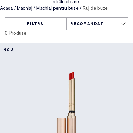
strălucitoare.
Acasa
/
Machiaj
/
Machiaj pentru buze
/
Ruj de buze
Îngrijirea buzelor
Reslilience Multi-Effect
Elemente esențiale SPF
Demachiant
Destinația tenului
Măști
Ultima șansă
Rezerve machiaj
Găsește fondul de ten
FILTRU
6 Produse
Beauty reîncărcabil
Ultima șansă
NOU
Beauty reîncărcabil