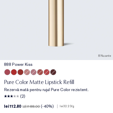
8 Nuante
888 Power Kiss
888 Power Kiss
699 Thrill Me
333 Persuasive
836 Love Bite
816 Suit Up
557 Fragile Ego
666 Captivated
682 After Hours
Pure Color Matte Lipstick Refill
Rezervă mată pentru rujul Pure Color rezistent.
(2)
lei112.80
(-40%)
|
LEI188.00
lei32.23
/g