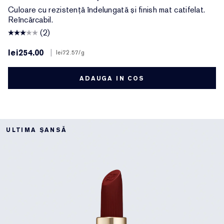
Culoare cu rezistență îndelungată și finish mat catifelat.
Reîncărcabil.
(2)
lei254.00
|
lei72.57
/g
ADAUGA IN COS
ULTIMA ȘANSĂ