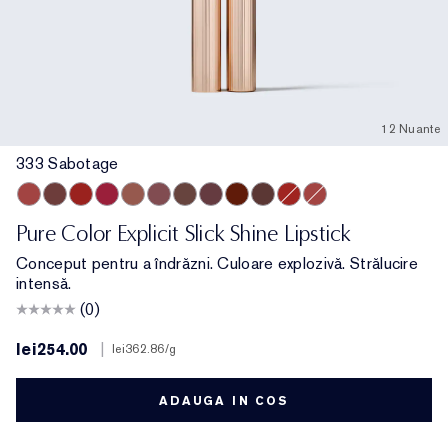
12 Nuante
333 Sabotage
333 Sabotage
404 No Tomorrow
419 Playtime
915 Score to Settle
903 Wrong Number
119 Out of Time
902 Call 555
321 Shhhh...
222 Heat of the Moment
803 Second Glance
914 Adrenaline Rush
940 Without Pause
Pure Color Explicit Slick Shine Lipstick
Conceput pentru a îndrăzni. Culoare explozivă. Strălucire
intensă.
(0)
lei254.00
|
lei362.86
/g
ADAUGA IN COS