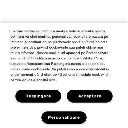
Folosim cookie-uri pentru a analiza traficul site-ului nostru,
pentru a vă oferi conținut personalizat, publicitate bazată pe
interese și conținut de pe platformele sociale. Puteți selecta
preferințele dvs. privind cookie-urile sau puteți obține mai
multe informații despre cookie-uri apasand pe Personalizare
sau oricând în Politica noastră de confidențialitate. Puteți
apasa pe Acceptare sau Respingere pentru a accepta sau
refuza toate cookie-urile. Vă puteți revoca consimțământul în
orice moment dând click pe «Gestionare module cookie» din
partea de jos a acestui site.
Respingere
Acceptare
Aveți Nevoie De Ajutor?
Detalii de contact
Personalizare
Despre Estée Lauder
Contacta Producătorul