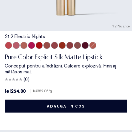
12 Nuante
212 Electric Nights
212 Electric Nights
112 HIGH FREQUENCY
101 Static
302 Last Impression
303 Heartbeet
106 Double or Nothing
110 Wrong Place, Right Time
120 Temperature Rising
115 Off the Record
301 Smokescreen
211 Night Moves
201 Ulterior Motive
Pure Color Explicit Silk Matte Lipstick
Conceput pentru a îndrăzni. Culoare explozivă. Finisaj
mătăsos mat.
(0)
lei254.00
|
lei362.86
/g
ADAUGA IN COS