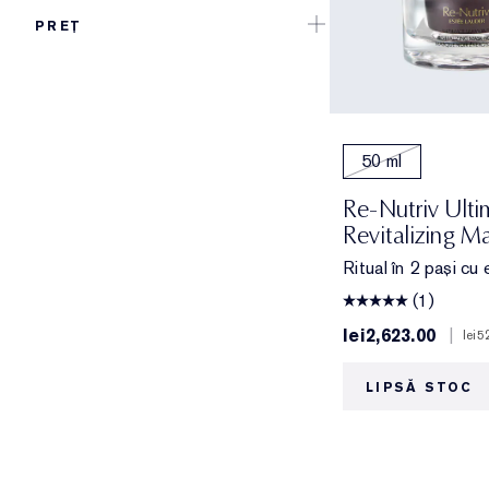
PREȚ
50 ml
Re-Nutriv Ult
Revitalizing M
Ritual în 2 pași cu
(1)
lei2,623.00
|
lei5
LIPSĂ STOC