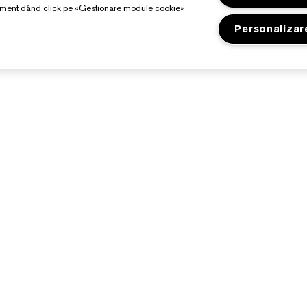
moment dând click pe «Gestionare module cookie»
Personalizar
Despre Estée Lauder
Magazin
Angajamente
Promoții
etalii companie
Lista electronică de
recompense Estée
losar de ingrediente
Găsește magazin
ariere