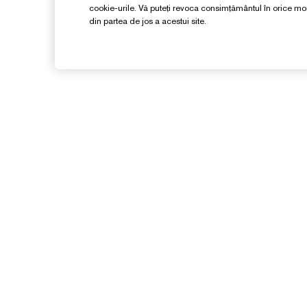
cookie-urile. Vă puteți revoca consimțământul în orice 
din partea de jos a acestui site.
Aveți Nevoie De Ajutor?
Detalii de contact
Contacta Producătorul
D
Detalii expediere
G
Retururi și schimburi
C
Întrebări frecvente
Live Chat