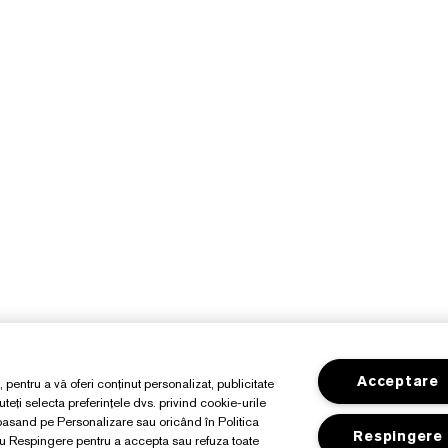
Acceptare
, pentru a vă oferi conținut personalizat, publicitate
teți selecta preferințele dvs. privind cookie-urile
apasand pe Personalizare sau oricând în Politica
Respingere
au Respingere pentru a accepta sau refuza toate