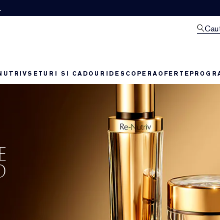
M
Cau
NUTRIV
SETURI SI CADOURI
DESCOPERA
OFERTE
PROGRA
E
D