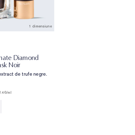
1 dimensiune
imate Diamond
ask Noir
 extract de trufe negre.
2.46
/ml