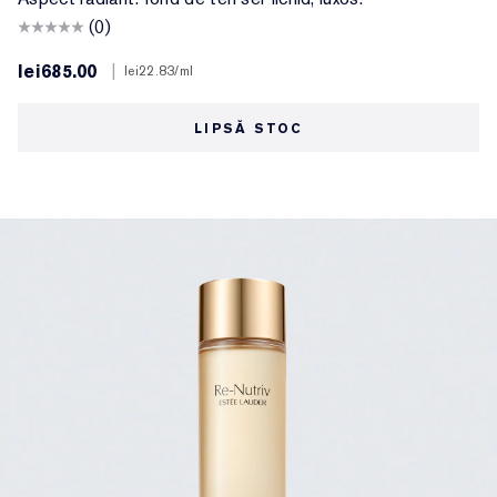
(0)
lei685.00
|
lei22.83
/ml
LIPSĂ STOC