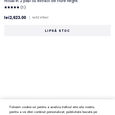
Ritual în 2 pași cu extract de trufe negre.
(1)
lei2,623.00
|
lei52.46
/ml
LIPSĂ STOC
Folosim cookie-uri pentru a analiza traficul site-ului nostru,
pentru a vă oferi conținut personalizat, publicitate bazată pe