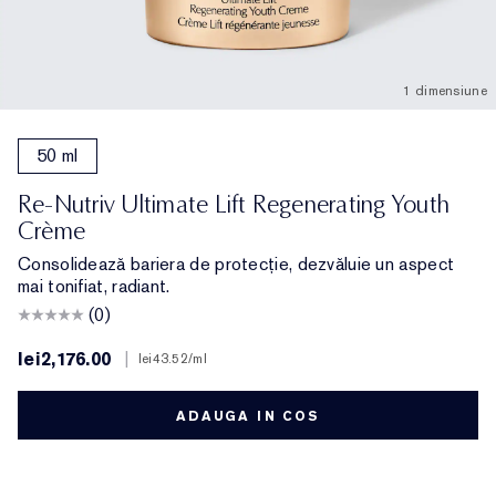
1 dimensiune
50 ml
Re-Nutriv Ultimate Lift Regenerating Youth
Crème
Consolidează bariera de protecție, dezvăluie un aspect
mai tonifiat, radiant.
(0)
lei2,176.00
|
lei43.52
/ml
ADAUGA IN COS