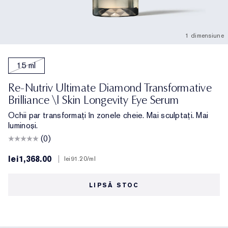
1 dimensiune
15 ml
Re-Nutriv Ultimate Diamond Transformative
Brilliance \| Skin Longevity Eye Serum
Ochii par transformați în zonele cheie. Mai sculptați. Mai
luminoși.
(0)
lei1,368.00
|
lei91.20
/ml
LIPSĂ STOC