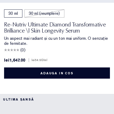
30 ml
30 ml (reumplere)
Re-Nutriv Ultimate Diamond Transformative
Brilliance \| Skin Longevity Serum
Un aspect mai radiant și cu un ton mai uniform. O senzație
de fermitate.
(0)
lei1,647.00
|
lei54.90
/ml
ADAUGA IN COS
ULTIMA ȘANSĂ