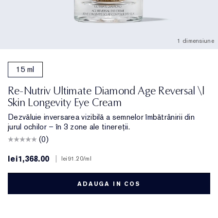
1 dimensiune
15 ml
Re-Nutriv Ultimate Diamond Age Reversal \|
Skin Longevity Eye Cream
Dezvăluie inversarea vizibilă a semnelor îmbătrânirii din
jurul ochilor – în 3 zone ale tinereții.
(0)
lei1,368.00
|
lei91.20
/ml
ADAUGA IN COS