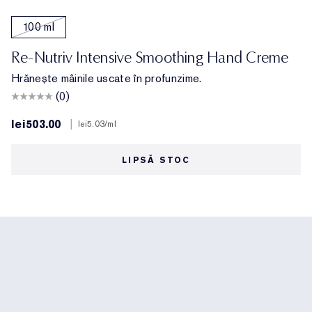
100 ml
Re-Nutriv Intensive Smoothing Hand Creme
Hrănește mâinile uscate în profunzime.
(0)
lei503.00
|
lei5.03
/ml
LIPSĂ STOC