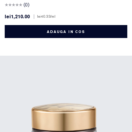
(0)
lei1,210.00
|
lei40.33
/ml
ADAUGA IN COS