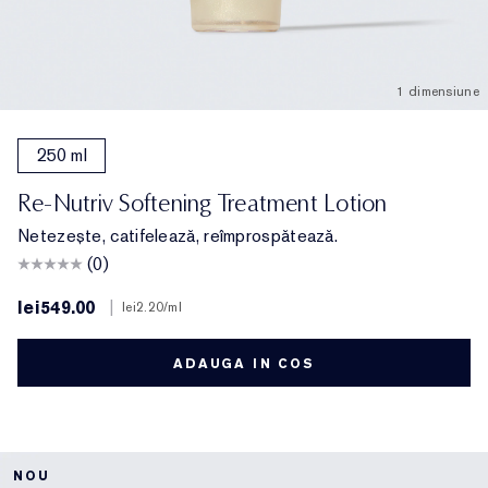
1 dimensiune
250 ml
Re-Nutriv Softening Treatment Lotion
Netezește, catifelează, reîmprospătează.
(0)
lei549.00
|
lei2.20
/ml
ADAUGA IN COS
NOU