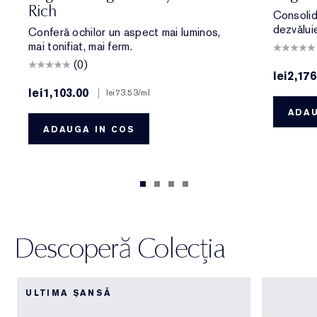
Rich
Consolid
dezvăluie
Conferă ochilor un aspect mai luminos,
mai tonifiat, mai ferm.
(0)
lei2,176
lei1,103.00
|
lei73.53
/ml
ADAU
ADAUGA IN COS
Descoperă Colecția
ULTIMA ȘANSĂ