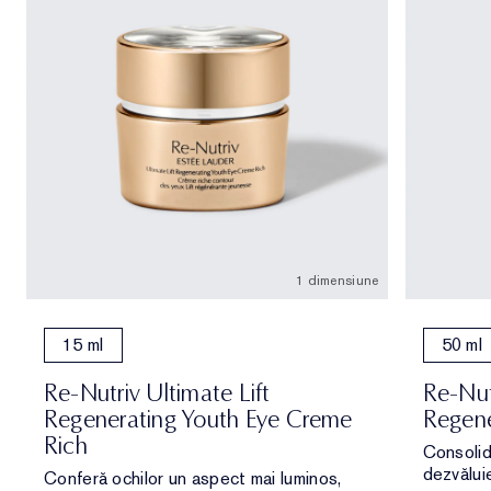
1 dimensiune
15 ml
50 ml
Re-Nutriv Ultimate Lift
Re-Nut
Regenerating Youth Eye Creme
Regene
Rich
Consolid
dezvăluie
Conferă ochilor un aspect mai luminos,