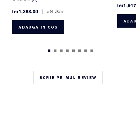
lei1,647
lei1,368.00
|
lei91.20
/ml
ADAU
ADAUGA IN COS
SCRIE PRIMUL REVIEW