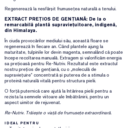
Regenerează la nesfârșit frumusețea naturală a tenului.
EXTRACT PREȚIOS DE GENȚIANĂ: De la o
remarcabilă plantă supraviețuitoare, indigenă,
din Himalaya.
În ciuda provocărilor mediului său, această floare se
regenerează în fiecare an. Când plantele ajung la
maturitate, tulpinile lor devin magenta, semnalând că poate
începe recoltarea manuală. Extragem și valorificăm energia
sa prețioasă pentru Re-Nutriv. Rezultatul este extractul
nostru prețios de gențiană, cu o „moleculă de
supraviețuire” concentrată și puterea de a stimula o
proteină naturală vitală pentru structura pielii.
O forță puternică care ajută la întărirea pielii pentru a
rezista la semnele viitoare ale îmbătrânirii, pentru un
aspect uimitor de rejuvenat.
Re-Nutriv. Trăiește o viață de frumusețe extraordinară.
IDEAL PENTRU