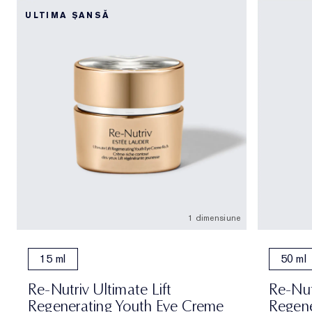
ULTIMA ȘANSĂ
1 dimensiune
15 ml
50 ml
Re-Nutriv Ultimate Lift
Re-Nut
Regenerating Youth Eye Creme
Regene