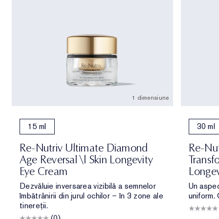
1 dimensiune
15 ml
30 ml
Re-Nutriv Ultimate Diamond
Re-Nut
Age Reversal \| Skin Longevity
Transfo
Eye Cream
Longev
Dezvăluie inversarea vizibilă a semnelor
Un aspec
îmbătrânirii din jurul ochilor – în 3 zone ale
uniform.
tinereții.
(0)