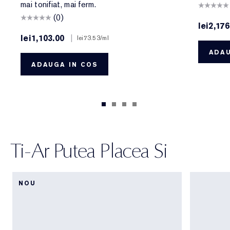
mai tonifiat, mai ferm.
(0)
lei2,176
lei1,103.00
|
lei73.53
/ml
ADAU
ADAUGA IN COS
Ti-Ar Putea Placea Si
NOU