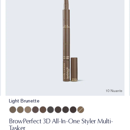
10 Nuante
Light Brunette
Light Brunette
Taupe
Cool Blonde
Brunette
Auburn
Cool Grey
Cool Brown
Blackened Brown
Dark Brunette
Warm Blonde
BrowPerfect 3D All-In-One Styler Multi-
Tasker