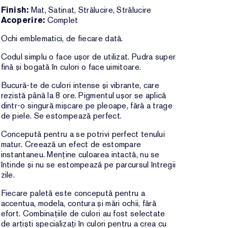
Finish:
Mat, Satinat, Strălucire, Strălucire
Acoperire:
Complet
Ochi emblematici, de fiecare dată.
Codul simplu o face ușor de utilizat. Pudra super
fină și bogată în culori o face uimitoare.
Bucură-te de culori intense și vibrante, care
rezistă până la 8 ore. Pigmentul ușor se aplică
dintr-o singură mișcare pe pleoape, fără a trage
de piele. Se estompează perfect.
Concepută pentru a se potrivi perfect tenului
matur. Creează un efect de estompare
instantaneu. Menține culoarea intactă, nu se
întinde și nu se estompează pe parcursul întregii
zile.
Fiecare paletă este concepută pentru a
accentua, modela, contura și mări ochii, fără
efort. Combinațiile de culori au fost selectate
de artiști specializați în culori pentru a crea cu