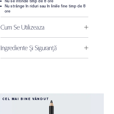
Nu se întinde timp de 8 ore
Nu strânge în riduri sau în liniile fine timp de 8
ore
Cum Se Utilizeaza
Ingrediente Și Siguranță
B
CEL MAI BINE VÂNDUT
B