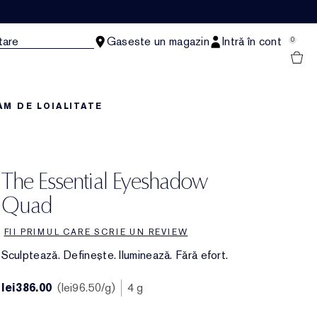
tare
Gaseste un magazin
Intră în cont
0
M DE LOIALITATE
The Essential Eyeshadow
Quad
FII PRIMUL CARE SCRIE UN REVIEW
Sculptează. Definește. Iluminează. Fără efort.
lei386.00
lei96.50
/g
4 g