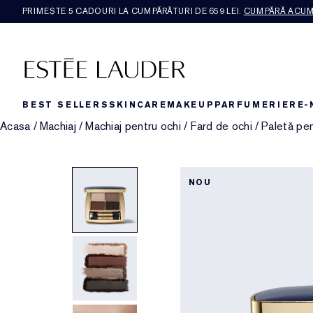
PRIMEȘTE 5 CADOURI LA CUMPĂRĂTURI DE 659 LEI.
CUMPĂRĂ ACU
BEST SELLERS
SKINCARE
MAKEUP
PARFUMERIE
RE-
Acasa
/
Machiaj
/
Machiaj pentru ochi
/
Fard de ochi
/
Paletă pen
NOU