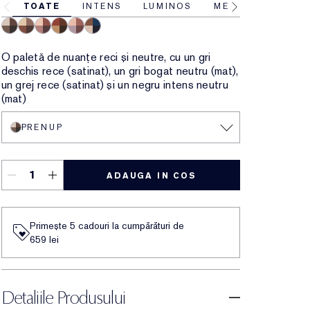
TOATE
INTENS
LUMINOS
MEDIU
Prenup
Gallery Hop
Après Spree
Getaway
Power Brunch
Poolside
O paletă de nuanțe reci și neutre, cu un gri
deschis rece (satinat), un gri bogat neutru (mat),
un grej rece (satinat) și un negru intens neutru
(mat)
PRENUP
ADAUGA IN COS
Primește 5 cadouri la cumpărături de
659 lei
Detaliile Produsului