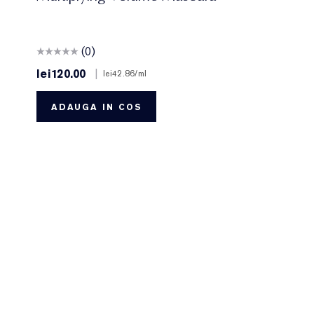
(0)
lei120.00
|
lei42.86
/ml
ADAUGA IN COS