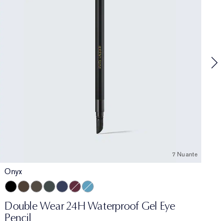
T
L
E
n
7 Nuante
Onyx
Onyx
Cocoa
Espresso
Smoke
Sapphire
Aubergine
Turquoise
Double Wear 24H Waterproof Gel Eye
Pencil