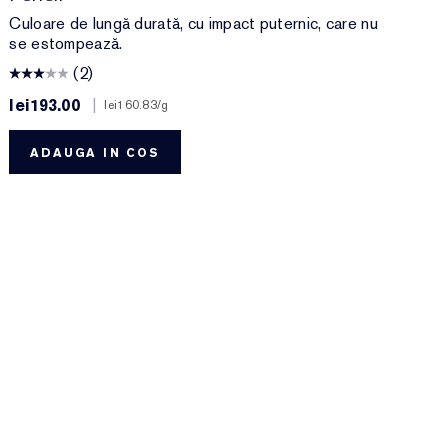
Culoare de lungă durată, cu impact puternic, care nu
se estompează.
(2)
lei193.00
|
l
lei160.83
/g
ADAUGA IN COS