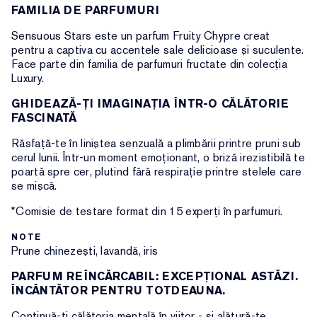
FAMILIA DE PARFUMURI
Sensuous Stars este un parfum Fruity Chypre creat
pentru a captiva cu accentele sale delicioase și suculente.
Face parte din familia de parfumuri fructate din colecția
Luxury.
GHIDEAZĂ-ȚI IMAGINAȚIA ÎNTR-O CĂLĂTORIE
FASCINATĂ
Răsfață-te în liniștea senzuală a plimbării printre pruni sub
cerul lunii. Într-un moment emoționant, o briză irezistibilă te
poartă spre cer, plutind fără respirație printre stelele care
se mișcă.
*Comisie de testare format din 15 experți în parfumuri.
NOTE
Prune chinezești, lavandă, iris
PARFUM REÎNCĂRCABIL: EXCEPȚIONAL ASTĂZI.
ÎNCÂNTĂTOR PENTRU TOTDEAUNA.
Continuă-ți călătoria mentală în viitor - și alătură-te