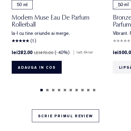
50 ml
50 ml
Modern Muse Eau De Parfum
Bronz
Rollerball
Parfum
Ia-l cu tine oriunde ai merge.
Vibrant. 
(1)
lei282.00
(-40%)
|
lei500.
LEI470.00
lei5.64
/ml
ADAUGA IN COS
LIPS
SCRIE PRIMUL REVIEW