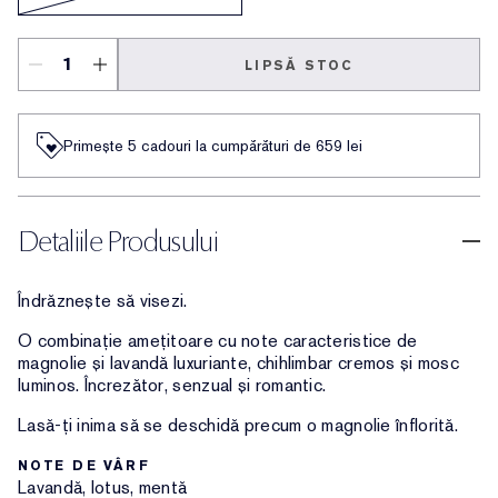
LIPSĂ STOC
Primește 5 cadouri la cumpărături de 659 lei
Detaliile Produsului
Îndrăznește să visezi.
O combinație amețitoare cu note caracteristice de
magnolie și lavandă luxuriante, chihlimbar cremos și mosc
luminos. Încrezător, senzual și romantic.
Lasă-ți inima să se deschidă precum o magnolie înflorită.
NOTE DE VÂRF
Lavandă, lotus, mentă