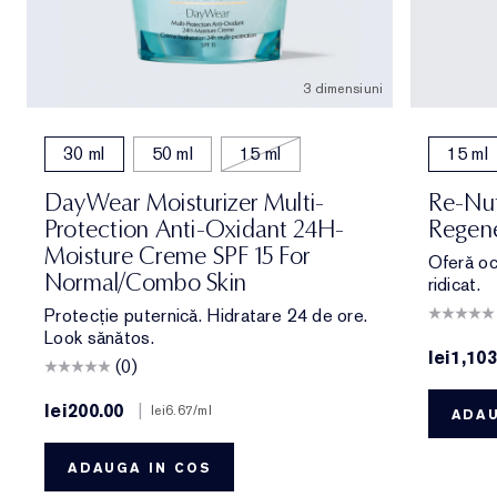
3 dimensiuni
30 ml
50 ml
15 ml
15 ml
DayWear Moisturizer Multi-
Re-Nut
Protection Anti-Oxidant 24H-
Regene
Moisture Creme SPF 15 For
Oferă oc
Normal/Combo Skin
ridicat.
Protecție puternică. Hidratare 24 de ore.
Look sănătos.
lei1,103
(0)
lei200.00
|
lei6.67
/ml
ADAU
ADAUGA IN COS