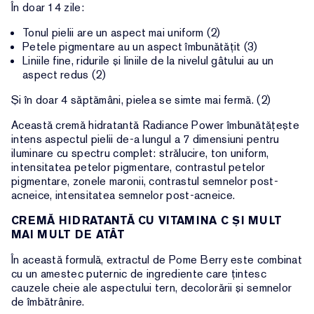
În doar 14 zile:
Tonul pielii are un aspect mai uniform (2)
Petele pigmentare au un aspect îmbunătățit (3)
Liniile fine, ridurile și liniile de la nivelul gâtului au un
aspect redus (2)
Și în doar 4 săptămâni, pielea se simte mai fermă. (2)
Această cremă hidratantă Radiance Power îmbunătățește
intens aspectul pielii de-a lungul a 7 dimensiuni pentru
iluminare cu spectru complet: strălucire, ton uniform,
intensitatea petelor pigmentare, contrastul petelor
pigmentare, zonele maronii, contrastul semnelor post-
acneice, intensitatea semnelor post-acneice.
CREMĂ HIDRATANTĂ CU VITAMINA C ȘI MULT
MAI MULT DE ATÂT
În această formulă, extractul de Pome Berry este combinat
cu un amestec puternic de ingrediente care țintesc
cauzele cheie ale aspectului tern, decolorării și semnelor
de îmbătrânire.