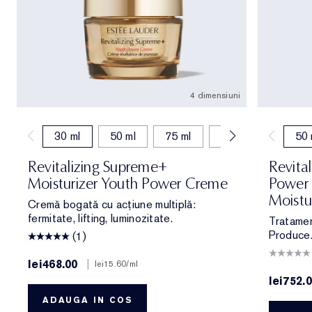
4 dimensiuni
30 ml
50 ml
75 ml
50 ml (reumplere)
50 
Revitalizing Supreme+
Revita
Moisturizer Youth Power Creme
Power
Moistu
Cremă bogată cu acțiune multiplă:
fermitate, lifting, luminozitate.
Tratamen
Produce.
(1)
lei468.00
|
lei15.60
/ml
lei752.
ADAUGA IN COS