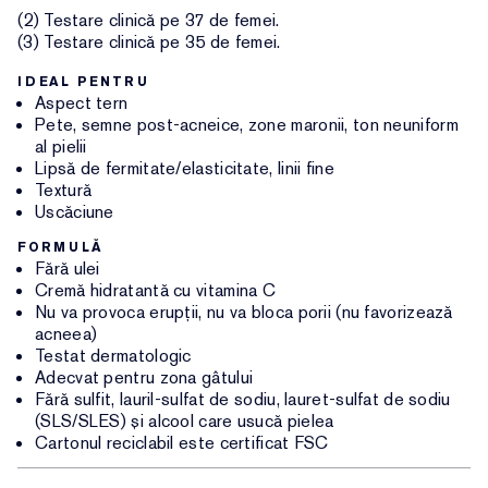
(2) Testare clinică pe 37 de femei.
(3) Testare clinică pe 35 de femei.
IDEAL PENTRU
Aspect tern
Pete, semne post-acneice, zone maronii, ton neuniform
al pielii
Lipsă de fermitate/elasticitate, linii fine
Textură
Uscăciune
FORMULĂ
Fără ulei
Cremă hidratantă cu vitamina C
Nu va provoca erupții, nu va bloca porii (nu favorizează
acneea)
Testat dermatologic
Adecvat pentru zona gâtului
Fără sulfit, lauril-sulfat de sodiu, lauret-sulfat de sodiu
(SLS/SLES) și alcool care usucă pielea
Cartonul reciclabil este certificat FSC