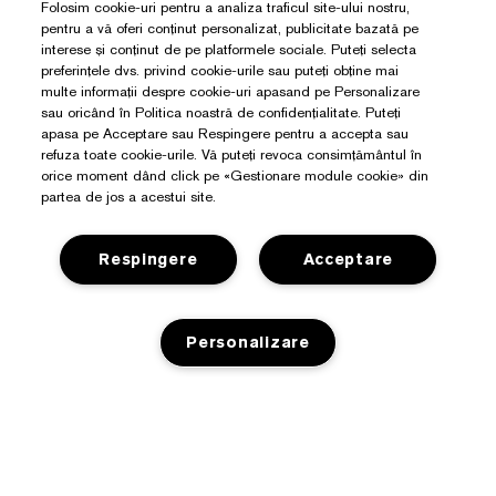
Folosim cookie-uri pentru a analiza traficul site-ului nostru,
pentru a vă oferi conținut personalizat, publicitate bazată pe
interese și conținut de pe platformele sociale. Puteți selecta
preferințele dvs. privind cookie-urile sau puteți obține mai
multe informații despre cookie-uri apasand pe Personalizare
sau oricând în Politica noastră de confidențialitate. Puteți
apasa pe Acceptare sau Respingere pentru a accepta sau
refuza toate cookie-urile. Vă puteți revoca consimțământul în
orice moment dând click pe «Gestionare module cookie» din
partea de jos a acestui site.
Respingere
Acceptare
Aveți Nevoie De Ajutor?
Personalizare
Detalii de contact
Despre Estée Lauder
Contacta Producătorul
Angajamente
Detalii expediere
Magazin
ADAUGA IN COS
Detalii companie
Retururi și schimburi
Promoții