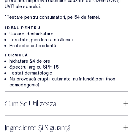
protejarea împotriva daunelor cauzate de razele UVA și
UVB ale soarelui.
*Testare pentru consumatori, pe 54 de femei.
IDEAL PENTRU
Uscare, deshidratare
Ternitate, pierdere a strălucirii
Protecție antioxidantă
FORMULĂ
hidratare 24 de ore
Spectru larg cu SPF 15
Testat dermatologic
Nu provoacă erupții cutanate, nu înfundă porii (non-
comedogenic)
Cum Se Utilizeaza
Ingrediente Și Siguranță