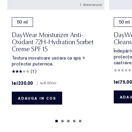
1 dimensiune
50 ml
50 ml
DayWear Moisturizer Anti-
DayWe
Oxidant 72H-Hydration Sorbet
Cleans
Creme SPF 15
Îndepărt
protecție
Textura inovatoare usoara ca apa +
castrave
protectie puternica.
(1)
lei75.00
lei330.00
|
lei6.60
/ml
ADAU
ADAUGA IN COS