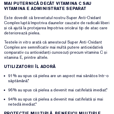
MAI PUTERNICĂ DECÂT VITAMINA C SAU
VITAMINA E ADMINISTRATE SEPARAT
Este dovedit că brevetatul nostru Super Anti-Oxidant
Complex luptă împotriva daunelor cauzate de radicalii liberi
și că ajută la protejarea împotriva oricărui tip de atac care
deteriorează pielea.
Testele in vitro arată că amestecul Super Anti-Oxidant
Complex are semnificativ mai multă putere antioxidativă
comparativ cu antioxidanți cunoscuți precum vitamina C și
vitamina E, printre altele.
UTILIZATORII ÎL ADORĂ
91% au spus că pielea are un aspect mai sănătos într-o
săptămână.*
96% au spus că pielea a devenit mai catifelată imediat.*
94% au spus că pielea a devenit mai catifelată și mai
netedă imediat.*
PROTECȚIE MULTIPLĂ, BENEFICII MULTIPLE