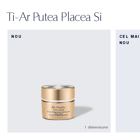
Ti-Ar Putea Placea Si
NOU
CEL MA
NOU
1 dimensiune