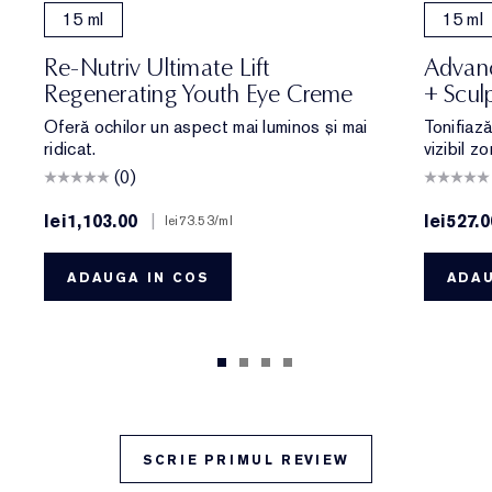
15 ml
15 ml
Re-Nutriv Ultimate Lift
Advanc
Regenerating Youth Eye Creme
+ Scul
Oferă ochilor un aspect mai luminos și mai
Tonifiaz
ridicat.
vizibil z
(0)
lei1,103.00
|
lei527.0
lei73.53
/ml
ADAUGA IN COS
ADAU
SCRIE PRIMUL REVIEW