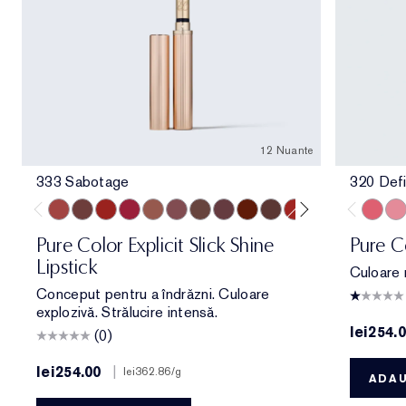
12 Nuante
333 Sabotage
320 Defi
333 Sabotage
404 No Tomorrow
419 Playtime
915 Score to Settle
903 Wrong Number
119 Out of Time
902 Call 555
321 Shhhh...
222 Heat of the Moment
803 Second Glance
914 Adrenaline Rus
940 Without Pa
320 Def
260
Pure Color Explicit Slick Shine
Pure C
Lipstick
Culoare 
Conceput pentru a îndrăzni. Culoare
explozivă. Strălucire intensă.
lei254.
(0)
lei254.00
|
lei362.86
/g
ADAU