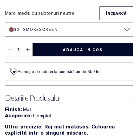
212 Electric Nights
112 HIGH FREQUENCY
101 Static
302 Last Impression
303 Heartbeet
106 Double or Nothing
110 Wrong Place, Right Time
120 Temperature Rising
115 Off the Record
301 Smokescreen
211 Night Moves
201 Ulterior Motive
Maro-mediu cu subtonuri neutre
ÎNCEARCĂ
301 SMOKESCREEN
ADAUGA IN COS
Primește 5 cadouri la cumpărături de 659 lei
Detaliile Produsului
Finish:
Mat
Acoperire:
Complet
Ultra-precizie. Ruj mat mătăsos. Culoarea
explicită într-o singură mișcare.