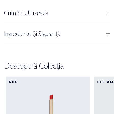
Cum Se Utilizeaza
Ingrediente Și Siguranță
Descoperă Colecția
NOU
CEL MA