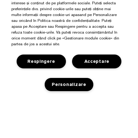
interese și conținut de pe platformele sociale. Puteți selecta
preferințele dvs. privind cookie-urile sau puteți obține mai
multe informații despre cookie-uri apasand pe Personalizare
sau oricând în Politica noastră de confidențialitate. Puteți
apasa pe Acceptare sau Respingere pentru a accepta sau
refuza toate cookie-urile. Vă puteți revoca consimțământul în
orice moment dând click pe «Gestionare module cookie» din
partea de jos a acestui site.
Respingere
Acceptare
Aveți Nevoie De Ajutor?
Personalizare
Detalii de contact
Despre Estée Lauder
Contacta Producătorul
Angajamente
ADAUGA IN COS
Detalii expediere
Magazin
Detalii companie
Retururi și schimburi
Promoții
Glosar de ingrediente
Întrebări frecvente