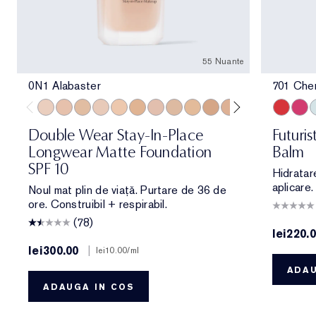
55 Nuante
0N1 Alabaster
701 Che
0N1 Alabaster
1N0 Porcelain
1W0 Warm Porcelain
1C1 Cool Bone
1N1 Ivory Nude
1W1 Bone
1C2 Petal
1N2 Ecru
1W2 Sand
2W0 Warm Vanilla
2C1 Pure Beige
2N1 Desert Be
2W1 Dawn
701 Cher
2W1.5 N
706 R
2C2 
7
Double Wear Stay-In-Place
Futuri
Longwear Matte Foundation
Balm
SPF 10
Hidratare
aplicare
Noul mat plin de viață. Purtare de 36 de
ore. Construibil + respirabil.
(78)
lei220.
lei300.00
|
lei10.00
/ml
ADAU
ADAUGA IN COS