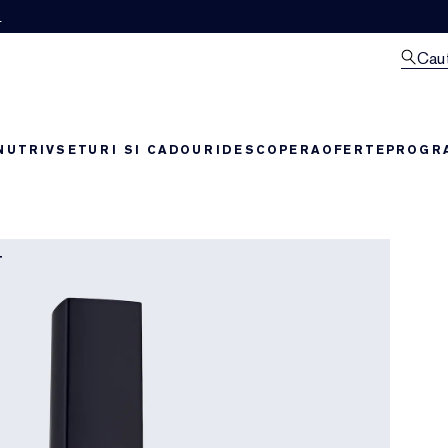
M
Cau
NUTRIV
SETURI SI CADOURI
DESCOPERA
OFERTE
PROGRA
T