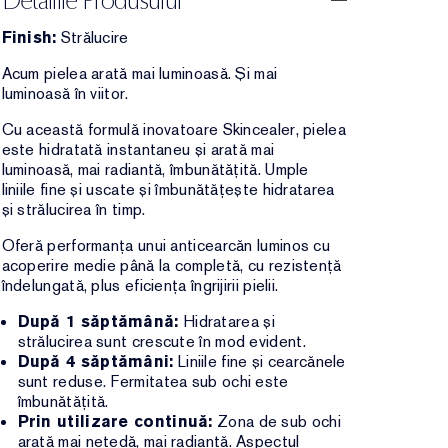
Detaliile Produsului
Finish:
Strălucire
Acum pielea arată mai luminoasă. Și mai
luminoasă în viitor.
Cu această formulă inovatoare Skincealer, pielea
este hidratată instantaneu și arată mai
luminoasă, mai radiantă, îmbunătățită. Umple
liniile fine și uscate și îmbunătățește hidratarea
și strălucirea în timp.
Oferă performanța unui anticearcăn luminos cu
acoperire medie până la completă, cu rezistență
îndelungată, plus eficiența îngrijirii pielii.
După 1 săptămână:
Hidratarea și
strălucirea sunt crescute în mod evident.
După 4 săptămâni:
Liniile fine și cearcănele
sunt reduse. Fermitatea sub ochi este
îmbunătățită.
Prin utilizare continuă:
Zona de sub ochi
arată mai netedă, mai radiantă. Aspectul