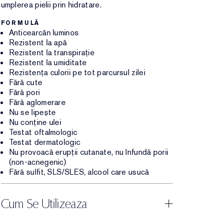
umplerea pielii prin hidratare.
FORMULĂ
Anticearcăn luminos
Rezistent la apă
Rezistent la transpirație
Rezistent la umiditate
Rezistența culorii pe tot parcursul zilei
Fără cute
Fără pori
Fără aglomerare
Nu se lipește
Nu conține ulei
Testat oftalmologic
Testat dermatologic
Nu provoacă erupții cutanate, nu înfundă porii
(non-acnegenic)
Fără sulfit, SLS/SLES, alcool care usucă
Cum Se Utilizeaza