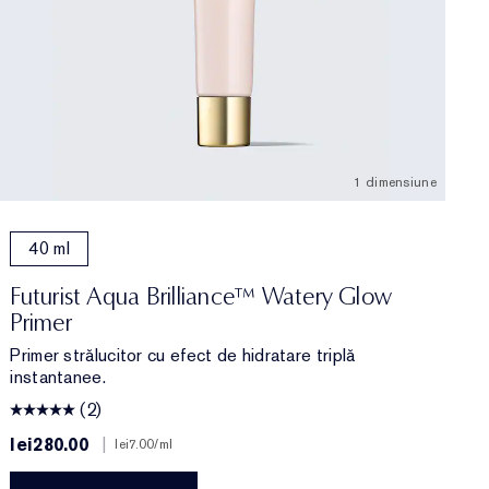
1 dimensiune
4
40 ml
Futurist Aqua Brilliance™ Watery Glow
F
Primer
M
Primer strălucitor cu efect de hidratare triplă
M
instantanee.
(2)
lei280.00
|
l
lei7.00
/ml