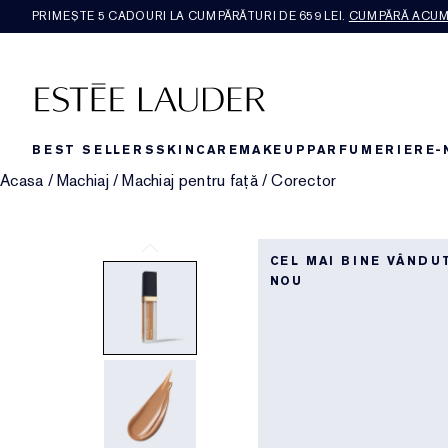
PRIMEȘTE 5 CADOURI LA CUMPĂRĂTURI DE 659 LEI.
CUMPĂRĂ ACU
BEST SELLERS
SKINCARE
MAKEUP
PARFUMERIE
RE-
Acasa
/
Machiaj
/
Machiaj pentru față
/
Corector
CEL MAI BINE VÂNDU
NOU