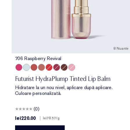
8 Nuante
706 Raspberry Revival
706 Raspberry Revival
709 Sheer Oasis
700 Bloom Cocoon
708 Rosewood Rescue
701 Cherry Glow
705 Blush Renewal
704 Clove Cushion
705 Petal Boost
Futurist HydraPlump Tinted Lip Balm
Hidratare la un nou nivel, aplicare după aplicare.
Culoare personalizată.
(0)
lei220.00
|
lei78.57
/g