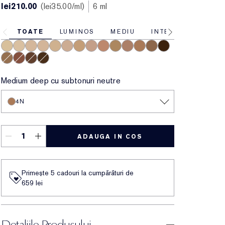
lei210.00
lei35.00
/ml
6 ml
TOATE
LUMINOS
MEDIU
INTENS
1N
1W
1C
2N
2W
2C
3W
3C
3N
4W
4C
4N
5C
8N
5N
5W
6N
7N
Medium deep cu subtonuri neutre
4N
ADAUGA IN COS
Primește 5 cadouri la cumpărături de
659 lei