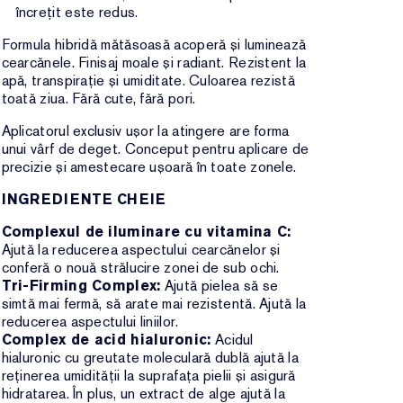
încrețit este redus.
Formula hibridă mătăsoasă acoperă și luminează
cearcănele. Finisaj moale și radiant. Rezistent la
apă, transpirație și umiditate. Culoarea rezistă
toată ziua. Fără cute, fără pori.
Aplicatorul exclusiv ușor la atingere are forma
unui vârf de deget. Conceput pentru aplicare de
precizie și amestecare ușoară în toate zonele.
INGREDIENTE CHEIE
Complexul de iluminare cu vitamina C:
Ajută la reducerea aspectului cearcănelor și
conferă o nouă strălucire zonei de sub ochi.
Tri-Firming Complex:
Ajută pielea să se
simtă mai fermă, să arate mai rezistentă. Ajută la
reducerea aspectului liniilor.
Complex de acid hialuronic:
Acidul
hialuronic cu greutate moleculară dublă ajută la
reținerea umidității la suprafața pielii și asigură
hidratarea. În plus, un extract de alge ajută la