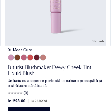
6 Nuante
01 Meet Cute
01 Meet Cute
06 Skinny Dip
02 Across the Dancefloor
05 Afterglow
04 Elevator Smile
03 Stolen Glance
Futurist Blushmaker Dewy Cheek Tint
Liquid Blush
Un luciu cu acoperire perfectă: o culoare proaspătă și
o strălucire sănătoasă.
(0)
lei228.00
|
lei22.80
/ml