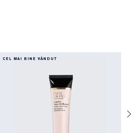
R
CEL MAI BINE VÂNDUT
N
R
T
F
c