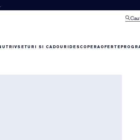
M
Cau
NUTRIV
SETURI SI CADOURI
DESCOPERA
OFERTE
PROGRA