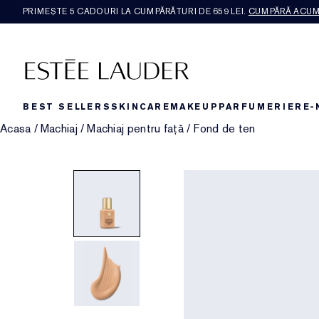
PRIMEȘTE 5 CADOURI LA CUMPĂRĂTURI DE 659 LEI.
CUMPĂRĂ ACU
BEST SELLERS
SKINCARE
MAKEUP
PARFUMERIE
RE-
Acasa
/
Machiaj
/
Machiaj pentru față
/
Fond de ten