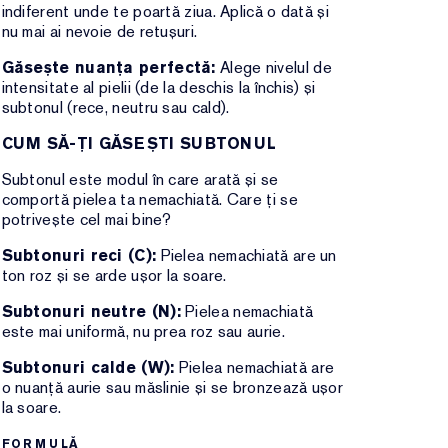
indiferent unde te poartă ziua. Aplică o dată și
nu mai ai nevoie de retușuri.
Găsește nuanța perfectă:
Alege nivelul de
intensitate al pielii (de la deschis la închis) și
subtonul (rece, neutru sau cald).
CUM SĂ-ȚI GĂSEȘTI SUBTONUL
Subtonul este modul în care arată și se
comportă pielea ta nemachiată. Care ți se
potrivește cel mai bine?
Subtonuri reci (C):
Pielea nemachiată are un
ton roz și se arde ușor la soare.
Subtonuri neutre (N):
Pielea nemachiată
este mai uniformă, nu prea roz sau aurie.
Subtonuri calde (W):
Pielea nemachiată are
o nuanță aurie sau măslinie și se bronzează ușor
la soare.
FORMULĂ