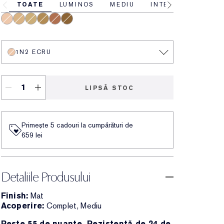
TOATE
LUMINOS
MEDIU
INTENS
1N2 Ecru
2N1 Desert Beige
4N1 Shell Beige
3N1 Ivory Beige
5N2 Amber Honey
6W1 Sandalwood
1N2 ECRU
LIPSĂ STOC
Primește 5 cadouri la cumpărături de
659 lei
Detaliile Produsului
Finish:
Mat
Acoperire:
Complet, Mediu
Peste 55 de nuanțe. Rezistență de 24 de