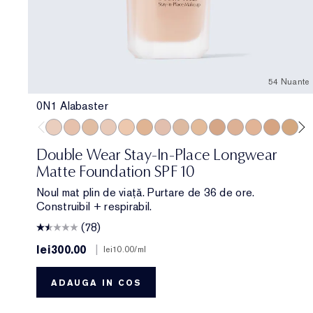
54 Nuante
0N1 Alabaster
0N1 Alabaster
1N0 Porcelain
1W0 Warm Porcelain
1C1 Cool Bone
1N1 Ivory Nude
1W1 Bone
1C2 Petal
1N2 Ecru
1W2 Sand
2W0 Warm Vanilla
2C1 Pure Beige
2N1 Desert B
2W1 Daw
2W1.5 
2C
Double Wear Stay-In-Place Longwear
Matte Foundation SPF 10
Noul mat plin de viață. Purtare de 36 de ore.
Construibil + respirabil.
(78)
lei300.00
|
lei10.00
/ml
ADAUGA IN COS