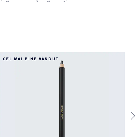
CEL MAI BINE VÂNDUT
C
N
4
D
C
C
b