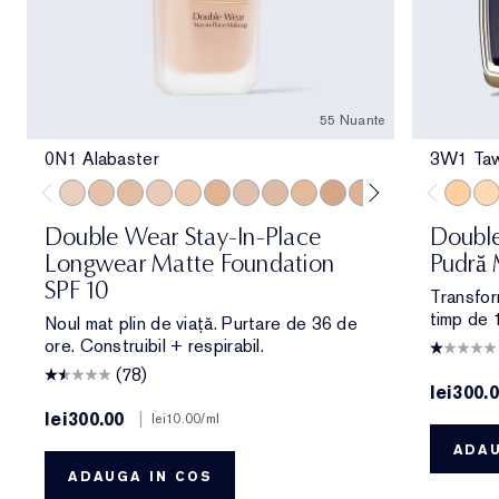
55 Nuante
0N1 Alabaster
3W1 Ta
0N1 Alabaster
1N0 Porcelain
1W0 Warm Porcelain
1C1 Cool Bone
1N1 Ivory Nude
1W1 Bone
1C2 Petal
1N2 Ecru
1W2 Sand
2W0 Warm Vanilla
2C1 Pure Beige
2N1 Desert Be
2W1 Dawn
2W1.5 N
3W1 T
2C2 
2N2
Double Wear Stay-In-Place
Doubl
Longwear Matte Foundation
Pudră
SPF 10
Transfor
timp de 
Noul mat plin de viață. Purtare de 36 de
ore. Construibil + respirabil.
(78)
lei300.
lei300.00
|
lei10.00
/ml
ADAU
ADAUGA IN COS