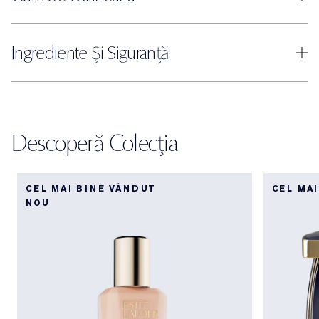
Ingrediente Și Siguranță
Descoperă Colecția
CEL MAI BINE VÂNDUT
CEL MA
NOU