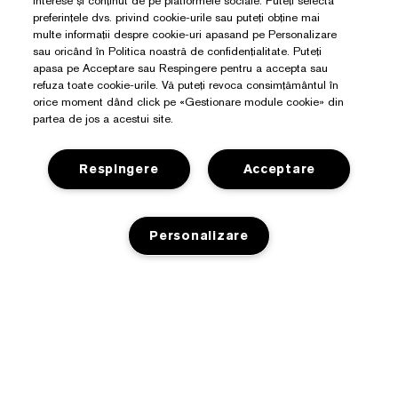
interese și conținut de pe platformele sociale. Puteți selecta
preferințele dvs. privind cookie-urile sau puteți obține mai
multe informații despre cookie-uri apasand pe Personalizare
sau oricând în Politica noastră de confidențialitate. Puteți
apasa pe Acceptare sau Respingere pentru a accepta sau
refuza toate cookie-urile. Vă puteți revoca consimțământul în
orice moment dând click pe «Gestionare module cookie» din
partea de jos a acestui site.
Respingere
Acceptare
Personalizare
Aveți Nevoie De Ajutor?
Detalii de contact
Despre Estée Lauder
Contacta Producătorul
ADAUGA IN COS
Angajamente
Detalii expediere
Magazin
Detalii companie
Retururi și schimburi