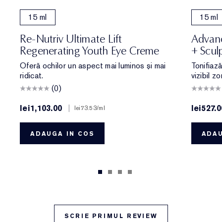
15 ml
15 ml
Re-Nutriv Ultimate Lift
Advanc
Regenerating Youth Eye Creme
+ Scul
Oferă ochilor un aspect mai luminos și mai
Tonifiaz
ridicat.
vizibil z
(0)
lei1,103.00
|
lei527.0
lei73.53
/ml
ADAUGA IN COS
ADAU
SCRIE PRIMUL REVIEW