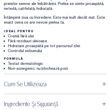
primelor semne ale îmbătrânirii. Pielea se simte proaspătă,
netedă, catifelată, hidratată.
Întâmpină ziua cu încredere. Este mai mult decât mat. Este
exact ceea ce are nevoie pielea ta.
IDEAL PENTRU
Cremă fără ulei
Fără reziduuri uleioase
Hidratare proaspătă pe tot parcursul zilei
Controlul sebumului
FORMULĂ
Testat dermatologic
Non-acnegenic; nu blochează porii
Cum Se Utilizeaza
Ingrediente Și Siguranță