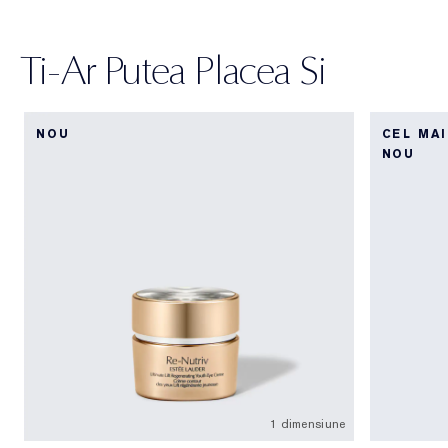
Ti-Ar Putea Placea Si
NOU
CEL MA
NOU
1 dimensiune