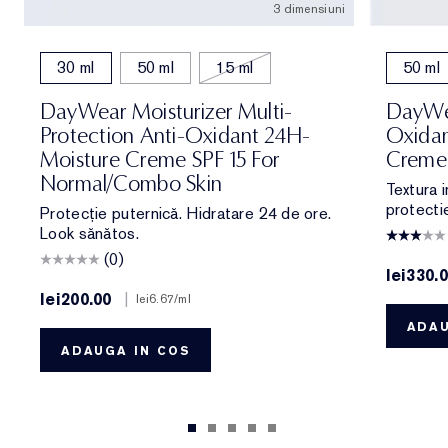
3 dimensiuni
30 ml
50 ml
15 ml
50 ml
DayWear Moisturizer Multi-
DayWea
Protection Anti-Oxidant 24H-
Oxidan
Moisture Creme SPF 15 For
Creme 
Normal/Combo Skin
Textura 
protecti
Protecție puternică. Hidratare 24 de ore.
Look sănătos.
(0)
lei330.
lei200.00
|
lei6.67
/ml
ADAU
ADAUGA IN COS