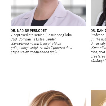
DR. NADINE PERNODET
DR. DANI
Vicepreședinte senior, Bioscience,Global
Profesor, 
C&D, Companiile Estée Lauder
Științe nut
„Cercetarea noastră, inspirată de
University
știința longevității, ne oferă puterea de a
„Sper să o
stopa vizibil îmbătrânirea pielii.”
mea, prin e
creșterea
sănătoși.”