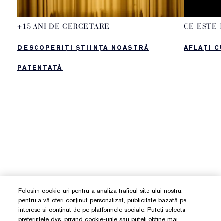
+15 ANI DE CERCETARE
CE ESTE 
DESCOPERIȚI ȘTIINȚA NOASTRĂ
AFLAȚI 
PATENTATĂ
Folosim cookie-uri pentru a analiza traficul site-ului nostru,
pentru a vă oferi conținut personalizat, publicitate bazată pe
interese și conținut de pe platformele sociale. Puteți selecta
preferințele dvs. privind cookie-urile sau puteți obține mai