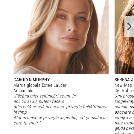
CAROLYN MURPHY
SERENA J
Marca globală Estée Lauder
New Map o
Ambasador
Centrul pe
„Făcând mici schimbări acum, în
„Îmi propu
anii 20 și 30, putem face o
longevități
diferență uriașă în ceea ce privește îmbătrânirea
sociale nu
în timp.
asociate c
Atât în ceea ce privește aspectul, cât și modul în
integra ac
care te simți."
mea medica
ghida pers
sănătoasă,