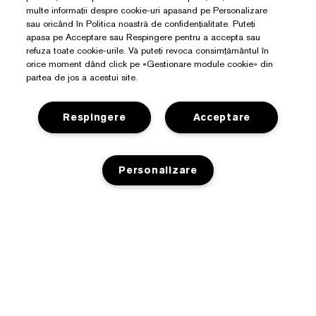
multe informații despre cookie-uri apasand pe Personalizare
sau oricând în Politica noastră de confidențialitate. Puteți
apasa pe Acceptare sau Respingere pentru a accepta sau
refuza toate cookie-urile. Vă puteți revoca consimțământul în
orice moment dând click pe «Gestionare module cookie» din
partea de jos a acestui site.
Respingere
Acceptare
Personalizare
Aveți Nevoie De Ajutor?
Detalii de contact
Despre Estée Lauder
Contacta Producătorul
Angajamente
Detalii expediere
Magazin
Detalii companie
Retururi și schimburi
Promoții
Glosar de ingrediente
Întrebări frecvente
Politica De Confidențialitate