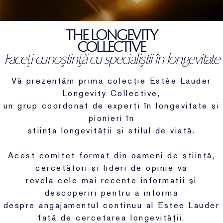
Îngrijirea buzelor
Reslilience Multi-Effect
Elemente esențiale SPF
Demachiant
Destinația tenului
THE LONGEVITY
Măști
Ultima șansă
Rezerve machiaj
Găsește fondul de ten
COLLECTIVE
Faceți cunoștință cu specialiștii în longevitate
Beauty reîncărcabil
Ultima șansă
Vă prezentăm prima colecție Estée Lauder
Beauty reîncărcabil
Longevity Collective,
un grup coordonat de experți în longevitate și
pionieri în
știința longevității și stilul de viață.
Acest comitet format din oameni de știință,
cercetători și lideri de opinie va
revela cele mai recente informații și
descoperiri pentru a informa
despre angajamentul continuu al Estée Lauder
față de cercetarea longevității.