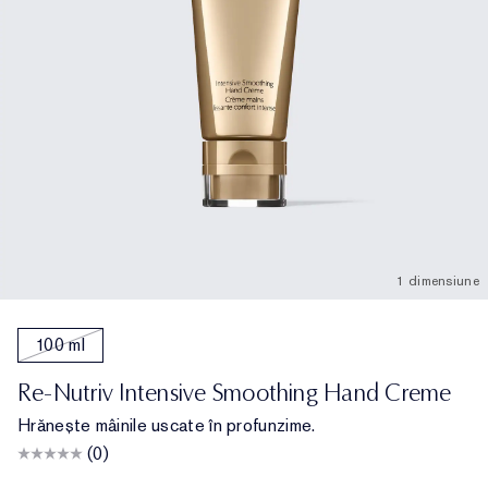
Îngrijirea buzelor
Reslilience Multi-Effect
Elemente esențiale SPF
Demachiant
Destinația tenului
Măști
Ultima șansă
Rezerve machiaj
Găsește fondul de ten
Beauty reîncărcabil
Ultima șansă
Beauty reîncărcabil
1 dimensiune
100 ml
Re-Nutriv Intensive Smoothing Hand Creme
Hrănește mâinile uscate în profunzime.
(0)