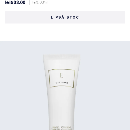
lei503.00
|
lei5.03
/ml
LIPSĂ STOC