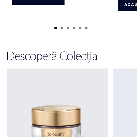
ADAU
Descoperă Colecția