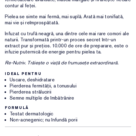
contur al feței.
Pielea se simte mai fermă, mai suplă. Arată mai tonifiată,
mai vie și reîmprospătată.
Infuzat cu trufă neagră, una dintre cele mai rare comori ale
naturii. Transformată printr-un proces secret într-un
extract pur și prețios. 10.000 de ore de preparare, este o
infuzie puternică de energie pentru pielea ta.
Re-Nutriv. Trăiește o viață de frumusețe extraordinară.
IDEAL PENTRU
Uscare, deshidratare
Pierderea fermității, a tonusului
Pierderea strălucirii
Semne multiple de îmbătrânire
FORMULĂ
Testat dermatologic
Non-acnegenic; nu înfundă porii