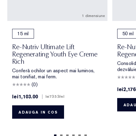
1 dimensiune
15 ml
50 ml
Re-Nutriv Ultimate Lift
Re-Nut
Regenerating Youth Eye Creme
Regene
Rich
Consolid
dezvăluie
Conferă ochilor un aspect mai luminos,
mai tonifiat, mai ferm.
(0)
lei2,176
lei1,103.00
|
lei73.53
/ml
ADAU
ADAUGA IN COS