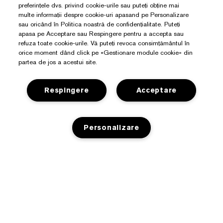
preferințele dvs. privind cookie-urile sau puteți obține mai
multe informații despre cookie-uri apasand pe Personalizare
sau oricând în Politica noastră de confidențialitate. Puteți
apasa pe Acceptare sau Respingere pentru a accepta sau
refuza toate cookie-urile. Vă puteți revoca consimțământul în
orice moment dând click pe «Gestionare module cookie» din
partea de jos a acestui site.
Respingere
Acceptare
Aveți Nevoie De Ajutor?
Personalizare
Detalii de contact
Despre Estée Lauder
Contacta Producătorul
Angajamente
Detalii expediere
Magazin
LIPSĂ STOC
Detalii companie
Retururi și schimburi
Promoții
Glosar de ingrediente
Întrebări frecvente
Politica De Confidențialitate
Lista electronică de recompense Estée
Cariere
Live Chat