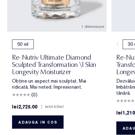
1 dimensiune
50 ml
30 
Re-Nutriv Ultimate Diamond
Re-Nut
Sculpted Transformation \| Skin
Transfo
Longevity Moisturizer
Longev
Obține un aspect mai sculptat. Mai
Dezvălui
ridicată. Mai neted. Impresionant.
îmbătrâni
tânără.
(0)
lei2,725.00
|
lei54.50
/ml
lei1,210
ADAUGA IN COS
ADAU