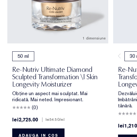
1 dimensiune
50 ml
30 
Re-Nutriv Ultimate Diamond
Re-Nut
Sculpted Transformation \| Skin
Transfo
Longevity Moisturizer
Longev
Obține un aspect mai sculptat. Mai
Dezvălui
ridicată. Mai neted. Impresionant.
îmbătrâni
tânără.
(0)
lei2,725.00
|
lei54.50
/ml
lei1,210
ADAUGA IN COS