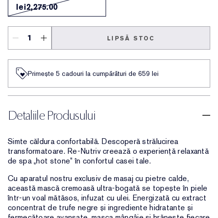
lei2,275.00
LIPSĂ STOC
Primește 5 cadouri la cumpărături de 659 lei
Detaliile Produsului
Simte căldura confortabilă. Descoperă strălucirea
transformatoare. Re-Nutriv creează o experiență relaxantă
de spa „hot stone” în confortul casei tale.
Cu aparatul nostru exclusiv de masaj cu pietre calde,
această mască cremoasă ultra-bogată se topește în piele
într-un voal mătăsos, infuzat cu ulei. Energizată cu extract
concentrat de trufe negre și ingrediente hidratante și
fermecătoare avansate, masca mângâie și hrănește fiecare