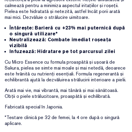
calmează pentru a minimiza aspectul iritațiilor și roșeții.
Pielea este hidratată și netezită, astfel încât porii arată
mai mici. Dezvăluie o strălucire uimitoare.
Întărește: Barieră cu +23% mai puternică după
o singură utilizare*
Neutralizează: Combate imediat roșeața
vizibilă
Infuzează: Hidratare pe tot parcursul zilei
Cu Micro Essence cu formula proaspătă și ușoară de
Sakura, pielea se simte mai moale și mai netedă, deoarece
este hrănită cu nutrienți esențiali. Formula regenerantă și
echilibrantă ajută la dezvăluirea strălucirii interioare a pielii.
Arată mai vie, mai vibrantă, mai tânără și mai sănătoasă.
Obții o piele strălucitoare, proaspătă și echilibrată.
Fabricată special în Japonia.
*Testare clinică pe 32 de femei, la 4 ore după o singură
aplicare.