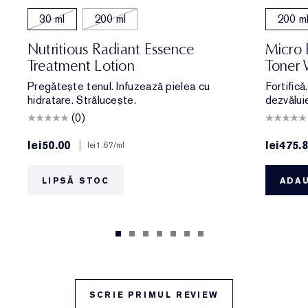
30 ml
200 ml
200 m
Nutritious Radiant Essence
Micro 
Treatment Lotion
Toner 
Pregătește tenul. Infuzează pielea cu
Fortifică
hidratare. Strălucește.
dezvăluie
(0)
lei50.00
|
lei475.
lei1.67
/ml
LIPSĂ STOC
ADAU
SCRIE PRIMUL REVIEW