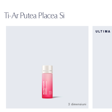
Ti-Ar Putea Placea Si
ULTIMA
2 dimensiuni