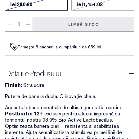
lei280.80
lei1,154.08
LIPSĂ STOC
Primește 5 cadouri la cumpărături de 659 lei
Detaliile Produsului
Finish:
Strălucire
Putere de barieră dublă. O inovație cheie.
Această loțiune esențială de ultimă generație conține
Postbiotic 12+
exclusiv pentru a lucra împreună cu
fermentul nostru 98,9% Bio-Active Lactobacillus.
Optimizează bariera pielii - rezistența și stabilitatea
inerente. Ajută semnificativ la stimularea primei linii de
rezistență a pielii la agresorii externi. Reține umiditatea și