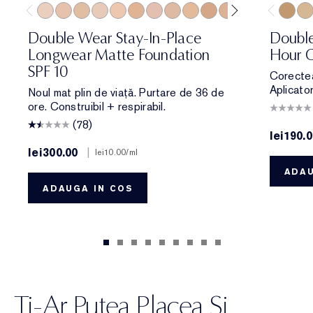
0N1 Alabaster
1N0 Porcelain
1W0 Warm Porcelain
1C1 Cool Bone
1N1 Ivory Nude
1W1 Bone
1C2 Petal
1N2 Ecru
1W2 Sand
2W0 Warm Vanilla
2C1 Pure Beige
2N1 Desert Be
2W1 Dawn
2W1.5 N
4W
2C2 
3N
Double Wear Stay-In-Place
Double
Longwear Matte Foundation
Hour C
SPF 10
Corectea
Aplicato
Noul mat plin de viață. Purtare de 36 de
ore. Construibil + respirabil.
(78)
lei190.
lei300.00
|
lei10.00
/ml
ADAU
ADAUGA IN COS
Ti-Ar Putea Placea Si