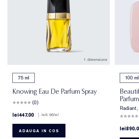
1 dimensiune
75 ml
100 ml
Knowing Eau De Parfum Spray
Beauti
Parfum
(0)
Radiant, 
lei447.00
|
lei5.96
/ml
lei890.
ADAUGA IN COS