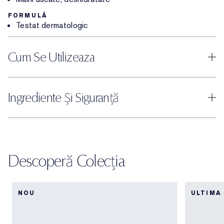
FORMULĂ
Testat dermatologic
Cum Se Utilizeaza
Ingrediente Și Siguranță
Descoperă Colecția
NOU
ULTIMA