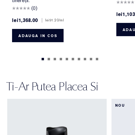
tinereții.
(0)
lei1,103
lei1,368.00
|
lei91.20
/ml
ADAU
ADAUGA IN COS
Ti-Ar Putea Placea Si
NOU