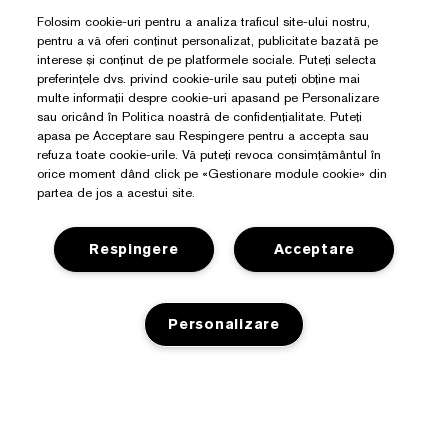
Folosim cookie-uri pentru a analiza traficul site-ului nostru,
pentru a vă oferi conținut personalizat, publicitate bazată pe
interese și conținut de pe platformele sociale. Puteți selecta
preferințele dvs. privind cookie-urile sau puteți obține mai
multe informații despre cookie-uri apasand pe Personalizare
sau oricând în Politica noastră de confidențialitate. Puteți
apasa pe Acceptare sau Respingere pentru a accepta sau
refuza toate cookie-urile. Vă puteți revoca consimțământul în
orice moment dând click pe «Gestionare module cookie» din
partea de jos a acestui site.
Respingere
Acceptare
Aveți Nevoie De Ajutor?
Personalizare
Detalii de contact
Despre Estée Lauder
Contacta Producătorul
LIPSĂ STOC
Angajamente
Detalii expediere