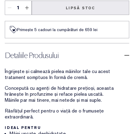
LIPSĂ STOC
Primește 5 cadouri la cumpărături de 659 lei
Detaliile Produsului
Îngrijește și calmează pielea mâinilor tale cu acest
tratament somptuos în formă de cremă.
Concepută cu agenți de hidratare prețioși, aceasta
hrănește în profunzime și reface pielea uscată.
Mâinile par mai tinere, mai netede și mai suple.
Răsfățul perfect pentru o viață de o frumusețe
extraordinară.
IDEAL PENTRU
Mâini uscate, deshidratate