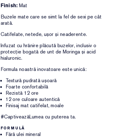
Finish:
Mat
Buzele mate care se simt la fel de sexi pe cât
arată.
Catifelate, netede, ușor și neaderente.
Infuzat cu hrănire plăcută buzelor, inclusiv o
protecție bogată de unt de Moringa și acid
hialuronic.
Formula noastră inovatoare este unică:
Textură pudrată ușoară
Foarte confortabilă
Rezistă 12 ore
12 ore culoare autentică
Finisaj mat catifelat, moale
#CaptiveazăLumea cu puterea ta.
FORMULĂ
Fără ulei mineral