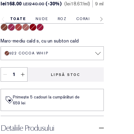
lei168.00
(-30%)
lei18.67
/ml
9 ml
LEI240.00
TOATE
NUDE
ROZ
CORAI
ROȘU
922 Cocoa Whip
925 Social Whirl
927 Hot Fuse
921 Air Kiss
932 Love Fever
933 Maraschino
Maro-mediu cald s, cu un subton cald
922 COCOA WHIP
LIPSĂ STOC
Primește 5 cadouri la cumpărături de
659 lei
Detaliile Produsului