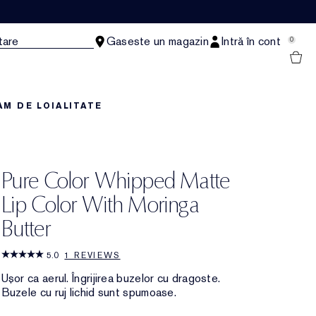
tare
Gaseste un magazin
Intră în cont
0
M DE LOIALITATE
Pure Color Whipped Matte
Lip Color With Moringa
Butter
5.0
1 REVIEWS
Ușor ca aerul. Îngrijirea buzelor cu dragoste.
Buzele cu ruj lichid sunt spumoase.