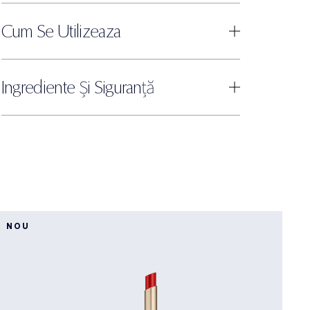
Cum Se Utilizeaza
Ingrediente Și Siguranță
2
NOU
2
P
C
m