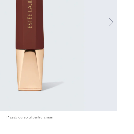
Plasați cursorul pentru a mări