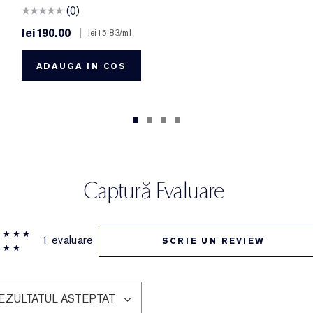
(0)
lei190.00
|
lei15.83
/ml
ADAUGA IN COS
Captură Evaluare
1 evaluare
SCRIE UN REVIEW
EZULTATUL ASTEPTAT
LTRAȚI