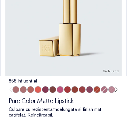
34 Nuante
868 Influential
868 Influential
828 In Control
669 Stolen Heart
667 Deny All
888 Power Kiss
699 Fragile Ego
616 Enigma
606 Red Ego
569 Fearless
612 Lead You On
689 Dark Desire
333 Persuasive
682 Love Bit
480 Suit 
420 R
83
Pure Color Matte Lipstick
Culoare cu rezistență îndelungată și finish mat
catifelat. Reîncărcabil.