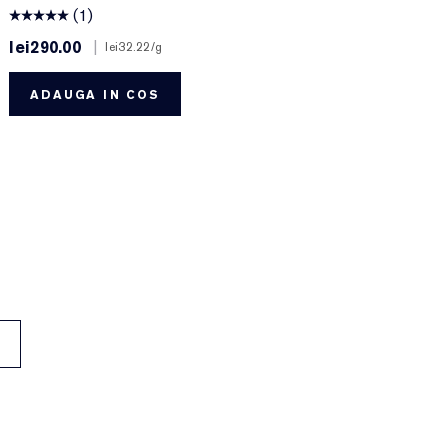
(1)
lei290.00
|
l
lei32.22
/g
ADAUGA IN COS