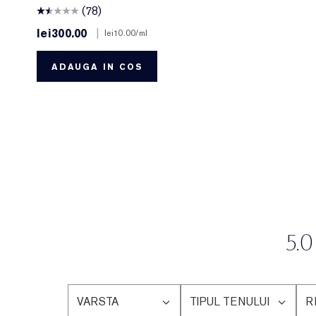
(78)
lei300.00
|
lei10.00
/ml
ADAUGA IN COS
5.0
VARSTA
TIPUL TENULUI
R
FILTRAȚI
FILTRAȚI
FI