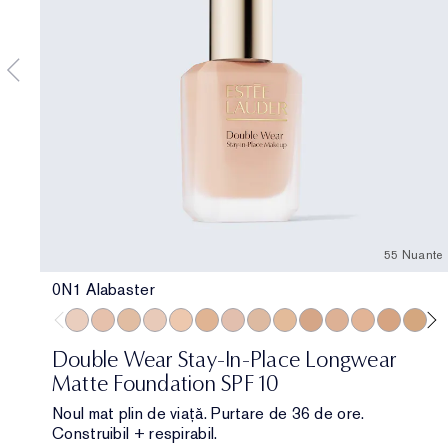
55 Nuante
0N1 Alabaster
0N1 Alabaster
1N0 Porcelain
1W0 Warm Porcelain
1C1 Cool Bone
1N1 Ivory Nude
1W1 Bone
1C2 Petal
1N2 Ecru
1W2 Sand
2W0 Warm Vanilla
2C1 Pure Beige
2N1 Desert B
2W1 Daw
2W1.5 
2C
Double Wear Stay-In-Place Longwear
Matte Foundation SPF 10
Noul mat plin de viață. Purtare de 36 de ore.
Construibil + respirabil.