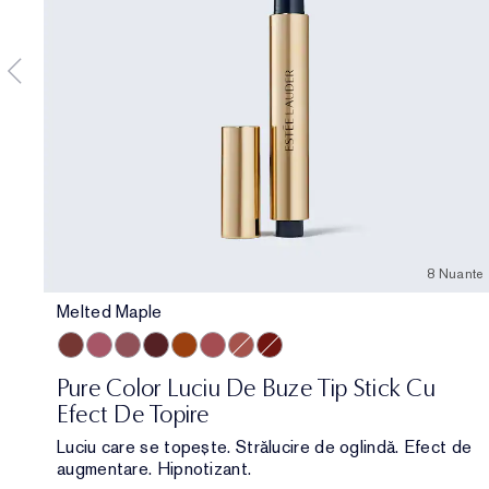
8 Nuante
Melted Maple
Melted Maple
Melted Melon
Melted Mauve
Melted Scarlet
Melted Tangerine
Melted Rose
Melted Blush
Melted Garnet
Pure Color Luciu De Buze Tip Stick Cu
Efect De Topire
Luciu care se topește. Strălucire de oglindă. Efect de
augmentare. Hipnotizant.