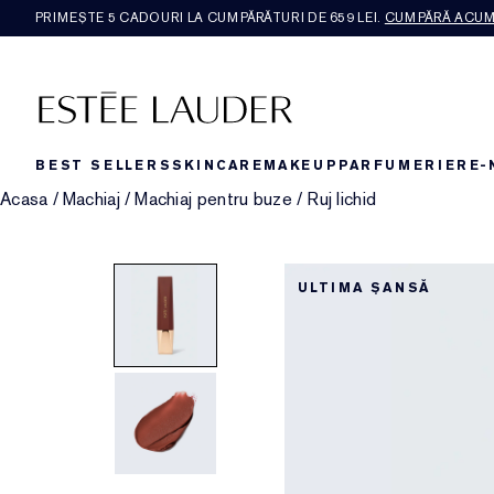
PRIMEȘTE 5 CADOURI LA CUMPĂRĂTURI DE 659 LEI.
CUMPĂRĂ ACU
BEST SELLERS
SKINCARE
MAKEUP
PARFUMERIE
RE-
Acasa
/
Machiaj
/
Machiaj pentru buze
/
Ruj lichid
ULTIMA ȘANSĂ