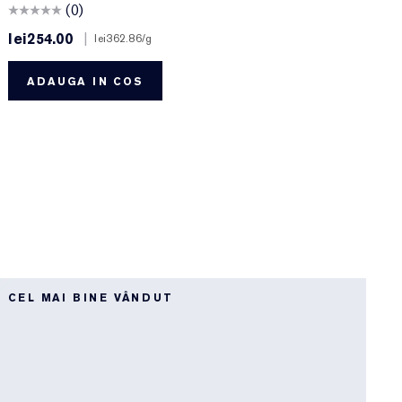
(0)
lei254.00
|
l
lei362.86
/g
ADAUGA IN COS
CEL MAI BINE VÂNDUT
C
F
P