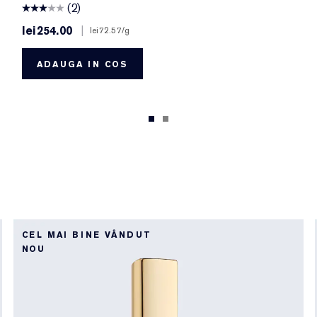
(2)
lei254.00
|
lei72.57
/g
ADAUGA IN COS
CEL MAI BINE VÂNDUT
NOU