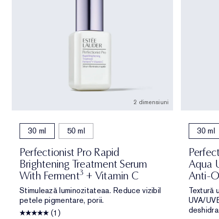
2 dimensiuni
30 ml
50 ml
30 ml
Perfectionist Pro Rapid
Perfec
Brightening Treatment Serum
Aqua U
3
With Ferment
+ Vitamin C
Anti-O
Stimulează luminozitateaa. Reduce vizibil
Textură 
petele pigmentare, porii.
UVA/UVB,
deshidrat
(1)