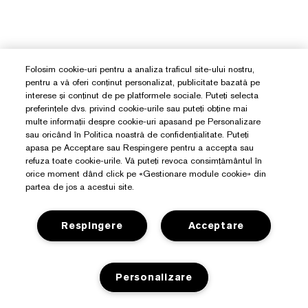
Folosim cookie-uri pentru a analiza traficul site-ului nostru,
pentru a vă oferi conținut personalizat, publicitate bazată pe
interese și conținut de pe platformele sociale. Puteți selecta
preferințele dvs. privind cookie-urile sau puteți obține mai
multe informații despre cookie-uri apasand pe Personalizare
sau oricând în Politica noastră de confidențialitate. Puteți
apasa pe Acceptare sau Respingere pentru a accepta sau
refuza toate cookie-urile. Vă puteți revoca consimțământul în
orice moment dând click pe «Gestionare module cookie» din
partea de jos a acestui site.
Respingere
Acceptare
Aveți Nevoie De Ajutor?
Personalizare
Detalii de contact
Despre Estée Lauder
Contacta Producătorul