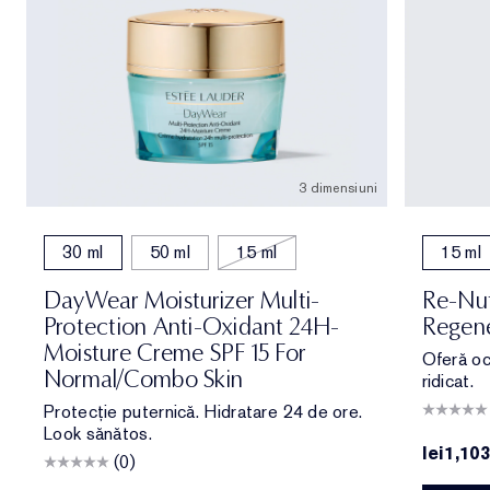
3 dimensiuni
30 ml
50 ml
15 ml
15 ml
DayWear Moisturizer Multi-
Re-Nut
Protection Anti-Oxidant 24H-
Regene
Moisture Creme SPF 15 For
Oferă oc
Normal/Combo Skin
ridicat.
Protecție puternică. Hidratare 24 de ore.
Look sănătos.
lei1,103
(0)