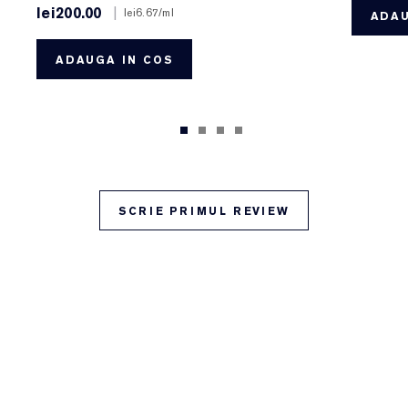
lei200.00
|
lei6.67
/ml
ADAU
ADAUGA IN COS
SCRIE PRIMUL REVIEW