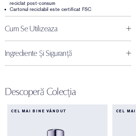
reciclat post-consum
Cartonul reciclabil este certificat FSC
Cum Se Utilizeaza
Ingrediente Și Siguranță
Descoperă Colecția
CEL MAI BINE VÂNDUT
CEL MA