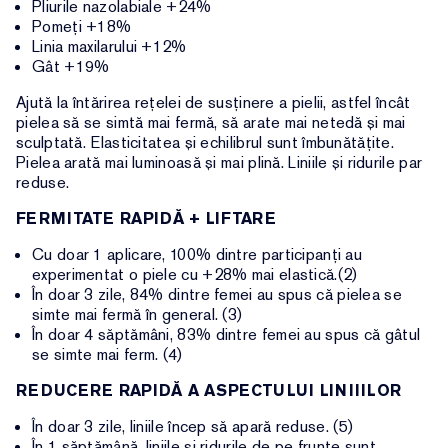
Pliurile nazolabiale +24%
Pomeți +18%
Linia maxilarului +12%
Gât +19%
Ajută la întărirea rețelei de susținere a pielii, astfel încât
pielea să se simtă mai fermă, să arate mai netedă și mai
sculptată. Elasticitatea și echilibrul sunt îmbunătățite.
Pielea arată mai luminoasă și mai plină. Liniile și ridurile par
reduse.
FERMITATE RAPIDĂ + LIFTARE
Cu doar 1 aplicare, 100% dintre participanți au
experimentat o piele cu +28% mai elastică.(2)
În doar 3 zile, 84% dintre femei au spus că pielea se
simte mai fermă în general. (3)
În doar 4 săptămâni, 83% dintre femei au spus că gâtul
se simte mai ferm. (4)
REDUCERE RAPIDĂ A ASPECTULUI LINIIILOR
În doar 3 zile, liniile încep să apară reduse. (5)
În 1 săptămână, liniile și ridurile de pe frunte sunt