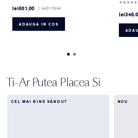
lei651.00
|
lei21.70
/ml
lei346.
ADAUGA IN COS
ADAU
Ti-Ar Putea Placea Si
CEL MAI BINE VÂNDUT
NOU