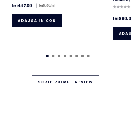
lei447.00
|
lei5.96
/ml
lei890.
ADAUGA IN COS
ADAU
SCRIE PRIMUL REVIEW