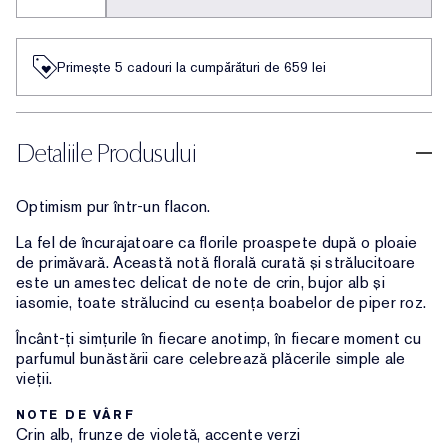
Primește 5 cadouri la cumpărături de 659 lei
Detaliile Produsului
Optimism pur într-un flacon.
La fel de încurajatoare ca florile proaspete după o ploaie
de primăvară. Această notă florală curată și strălucitoare
este un amestec delicat de note de crin, bujor alb și
iasomie, toate strălucind cu esența boabelor de piper roz.
Încânt-ți simțurile în fiecare anotimp, în fiecare moment cu
parfumul bunăstării care celebrează plăcerile simple ale
vieții.
NOTE DE VÂRF
Crin alb, frunze de violetă, accente verzi