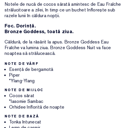
Notele de nucă de cocos sărată amintesc de Eau Fraîche
strălucitoare a zilei, în timp ce un buchet înflorește sub
razele lunii în căldura nopții.
Foc. Dorință.
Bronze Goddess, toată ziua.
Căldură, de la răsărit la apus. Bronze Goddess Eau
Fraîche va lumina ziua. Bronze Goddess Nuit va face
noaptea să strălucească.
NOTE DE VÂRF
Esență de bergamotă
Piper
*Ylang-Ylang
NOTE DE MIJLOC
Cocos sărat
*Iasomie Sambac
Orhidee înflorită de noapte
NOTE DE BAZĂ
Tonka întunecat
Lemn de cașmir