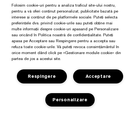
Folosim cookie-uri pentru a analiza traficul site-ului nostru,
pentru a vă oferi conținut personalizat, publicitate bazată pe
interese și conținut de pe platformele sociale. Puteți selecta
preferințele dvs. privind cookie-urile sau puteți obține mai
multe informații despre cookie-uri apasand pe Personalizare
sau oricând în Politica noastră de confidențialitate. Puteți
apasa pe Acceptare sau Respingere pentru a accepta sau
refuza toate cookie-urile. Vă puteți revoca consimțământul în
orice moment dând click pe «Gestionare module cookie» din
partea de jos a acestui site.
Respingere
Acceptare
Personalizare
Aveți Nevoie De Ajutor?
Detalii de contact
Despre Estée Lauder
Contacta Producătorul
ADAUGA IN COS
Angajamente
Detalii expediere