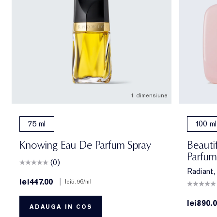
1 dimensiune
75 ml
100 ml
Knowing Eau De Parfum Spray
Beauti
Parfum
(0)
Radiant, 
lei447.00
|
lei5.96
/ml
lei890.
ADAUGA IN COS